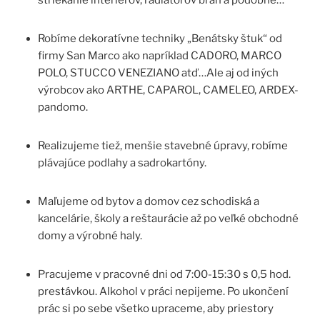
striekanie interiérov, radiátorov brán a podobne…
Robíme dekoratívne techniky „Benátsky štuk“ od
firmy San Marco ako napríklad CADORO, MARCO
POLO, STUCCO VENEZIANO atď…Ale aj od iných
výrobcov ako ARTHE, CAPAROL, CAMELEO, ARDEX-
pandomo.
Realizujeme tiež, menšie stavebné úpravy, robíme
plávajúce podlahy a sadrokartóny.
Maľujeme od bytov a domov cez schodiská a
kancelárie, školy a reštaurácie až po veľké obchodné
domy a výrobné haly.
Pracujeme v pracovné dni od 7:00-15:30 s 0,5 hod.
prestávkou. Alkohol v práci nepijeme. Po ukončení
prác si po sebe všetko upraceme, aby priestory