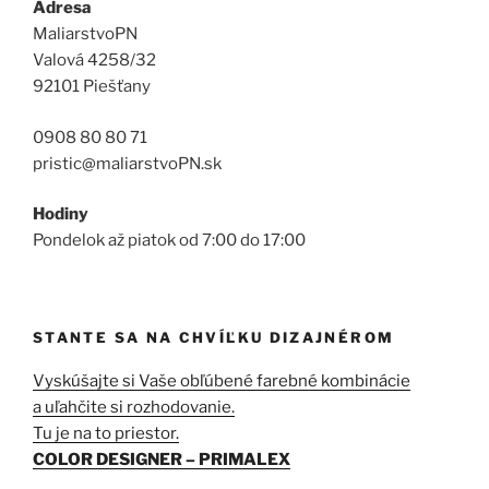
Adresa
MaliarstvoPN
Valová 4258/32
92101 Piešťany
0908 80 80 71
pristic@maliarstvoPN.sk
Hodiny
Pondelok až piatok od 7:00 do 17:00
STANTE SA NA CHVÍĽKU DIZAJNÉROM
Vyskúšajte si Vaše obľúbené farebné kombinácie
a uľahčite si rozhodovanie.
Tu je na to priestor.
COLOR DESIGNER – PRIMALEX