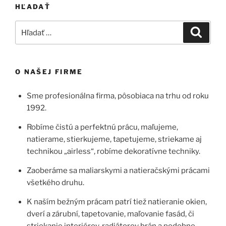
HĽADAŤ
Hľadať:
Vyhľad
O NAŠEJ FIRME
Sme profesionálna firma, pôsobiaca na trhu od roku
1992.
Robíme čistú a perfektnú prácu, maľujeme,
natierame, stierkujeme, tapetujeme, striekame aj
technikou „airless“, robíme dekoratívne techniky.
Zaoberáme sa maliarskymi a natieračskými prácami
všetkého druhu.
K naším bežným prácam patrí tiež natieranie okien,
dverí a zárubní, tapetovanie, maľovanie fasád, či