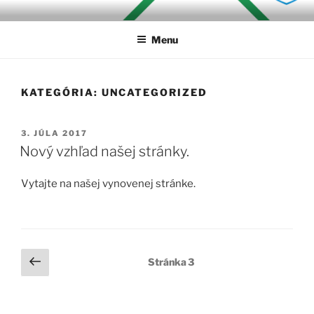
Prejsť
MALIARSTVOPN
na
Menu
obsah
KATEGÓRIA:
UNCATEGORIZED
PUBLIKOVANÉ
3. JÚLA 2017
Nový vzhľad našej stránky.
Vytajte na našej vynovenej stránke.
Stránkovanie
Predchádzajúca
Stránka
3
stránka
príspevkov