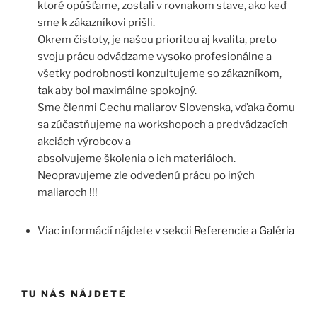
ktoré opúšťame, zostali v rovnakom stave, ako keď
sme k zákazníkovi prišli.
Okrem čistoty, je našou prioritou aj kvalita, preto
svoju prácu odvádzame vysoko profesionálne a
všetky podrobnosti konzultujeme so zákazníkom,
tak aby bol maximálne spokojný.
Sme členmi Cechu maliarov Slovenska, vďaka čomu
sa zúčastňujeme na workshopoch a predvádzacích
akciách výrobcov a
absolvujeme školenia o ich materiáloch.
Neopravujeme zle odvedenú prácu po iných
maliaroch !!!
Viac informácií nájdete v sekcii
Referencie
a
Galéria
TU NÁS NÁJDETE