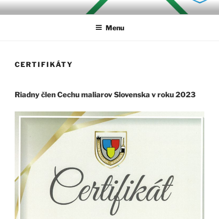
Prejsť
MALIARSTVOPN
na
Menu
obsah
CERTIFIKÁTY
Riadny člen Cechu maliarov Slovenska v roku 2023