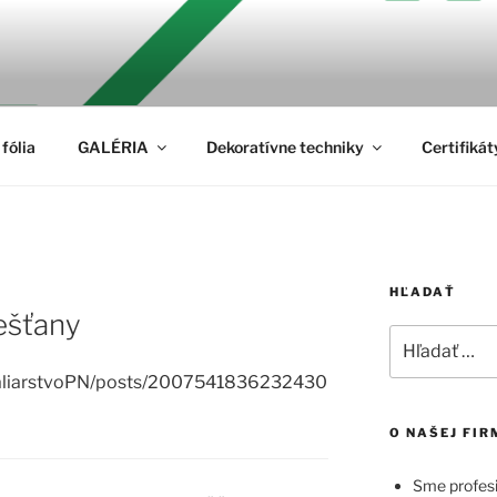
VOPN
fólia
GALÉRIA
Dekoratívne techniky
Certifikát
HĽADAŤ
ešťany
Hľadať:
aliarstvoPN/posts/2007541836232430
O NAŠEJ FIR
Sme profesi