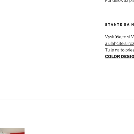
Pondelok až pi
STANTE SA 
Vyskúšajte si 
a uľahčite si r
Tu je na to pries
COLOR DESIG