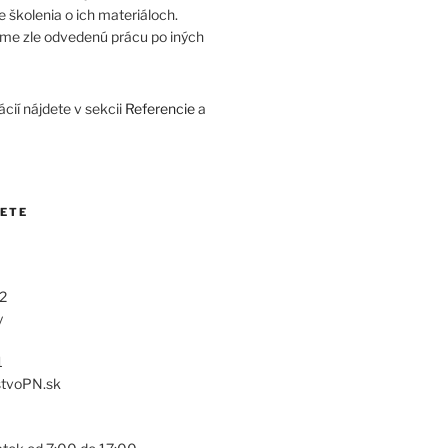
 školenia o ich materiáloch.
me zle odvedenú prácu po iných
cií nájdete v sekcii
Referencie
a
DETE
2
y
1
stvoPN.sk