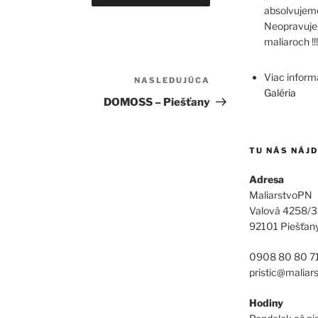
absolvujeme
Neopravuje
maliaroch !!!
Viac informá
NASLEDUJÚCA
Ďalší
Galéria
článok
DOMOSS – Piešťany
TU NÁS NÁJ
Adresa
MaliarstvoPN
Valová 4258/3
92101 Piešťan
0908 80 80 7
pristic@maliar
Hodiny