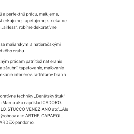
ú a perfektnú prácu, maľujeme,
stierkujeme, tapetujeme, striekame
 „airless“, robíme dekoratívne
sa maliarskymi a natieračskými
tkého druhu.
ným prácam patrí tiež natieranie
 a zárubní, tapetovanie, maľovanie
riekanie interiérov, radiátorov brán a
ratívne techniky „Benátsky štuk“
an Marco ako napríklad CADORO,
O, STUCCO VENEZIANO atď…Ale
h výrobcov ako ARTHE, CAPAROL,
ARDEX-pandomo.