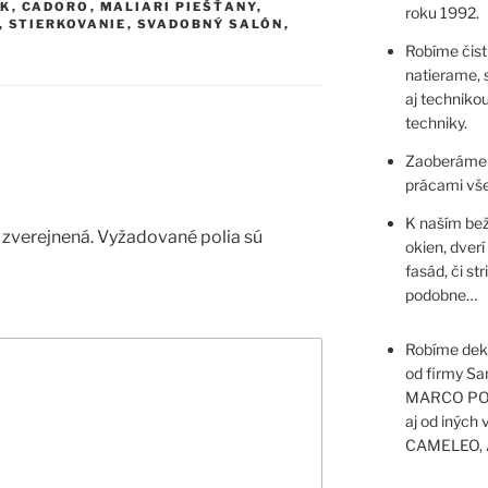
UK
,
CADORO
,
MALIARI PIEŠŤANY
,
roku 1992.
,
STIERKOVANIE
,
SVADOBNÝ SALÓN
,
Robíme čist
natierame, 
aj technikou
techniky.
Zaoberáme 
prácami vše
K naším bež
zverejnená.
Vyžadované polia sú
okien, dverí
fasád, či st
podobne…
Robíme deko
od firmy S
MARCO POL
aj od inýc
CAMELEO, 