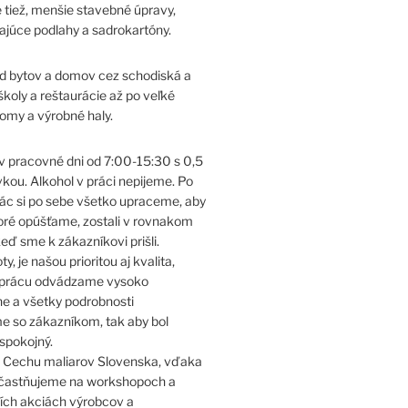
 tiež, menšie stavebné úpravy,
ajúce podlahy a sadrokartóny.
d bytov a domov cez schodiská a
školy a reštaurácie až po veľké
my a výrobné haly.
 pracovné dni od 7:00-15:30 s 0,5
vkou. Alkohol v práci nepijeme. Po
ác si po sebe všetko upraceme, aby
toré opúšťame, zostali v rovnakom
eď sme k zákazníkovi prišli.
y, je našou prioritou aj kvalita,
u prácu odvádzame vysoko
ne a všetky podrobnosti
e so zákazníkom, tak aby bol
spokojný.
 Cechu maliarov Slovenska, vďaka
častňujeme na workshopoch a
ích akciách výrobcov a