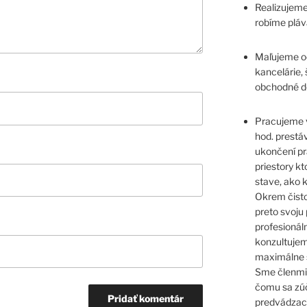
Realizujeme
robíme pláv
Maľujeme o
kancelárie, 
obchodné do
Pracujeme v
hod. prestá
ukončení pr
priestory k
stave, ako k
Okrem čistot
preto svoj
profesionál
konzultujem
maximálne 
Sme členmi
čomu sa zú
predvádzac