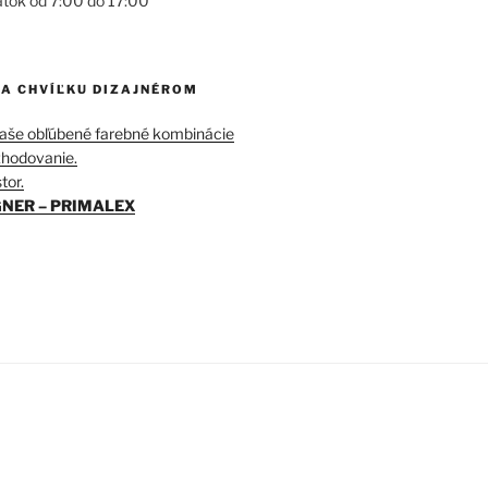
atok od 7:00 do 17:00
NA CHVÍĽKU DIZAJNÉROM
Vaše obľúbené farebné kombinácie
ozhodovanie.
tor.
NER – PRIMALEX