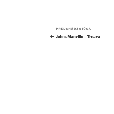
Navigácia
Predchádzajúci
PREDCHÁDZAJÚCA
v
článok
Johns Manville – Trnava
článku