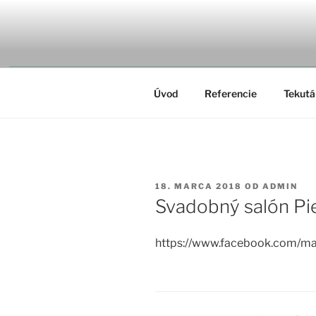
Prejsť
na
MALIARST
obsah
Úvod
Referencie
Tekutá 
PUBLIKOVANÉ
18. MARCA 2018
OD
ADMIN
Svadobný salón Pi
https://www.facebook.com/m