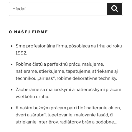
Hľadať:
Vyhľad
O NAŠEJ FIRME
Sme profesionálna firma, pôsobiaca na trhu od roku
1992.
Robíme čistú a perfektnú prácu, maľujeme,
natierame, stierkujeme, tapetujeme, striekame aj
technikou „airless“, robíme dekoratívne techniky.
Zaoberáme sa maliarskymi a natieračskými prácami
všetkého druhu.
K naším bežným prácam patrí tiež natieranie okien,
dverí a zárubní, tapetovanie, maľovanie fasád, či
striekanie interiérov, radiátorov brán a podobne…