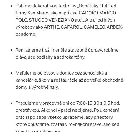
Robíme dekoratívne techniky „Benátsky štuk“ od
firmy San Marco ako napríklad CADORO, MARCO
POLO, STUCCO VENEZIANO atď…Ale aj od iných
výrobcov ako ARTHE, CAPAROL, CAMELEO, ARDEX-
pandomo.
Realizujeme tiež, menšie stavebné úpravy, robíme
plávajúce podlahy a sadrokartóny.
Maľujeme od bytov a domov cez schodiská a
kancelárie, školy a reštaurácie až po veľké obchodné
domy a výrobné haly.
Pracujeme v pracovné dni od 7:00-15:30 s 0,5 hod.
prestávkou. Alkohol v práci nepijeme. Po ukončení
prác si po sebe všetko upraceme, aby priestory
ktoré opúšťame, zostali v rovnakom stave, ako keď
sme k zákazníkovi prišli.