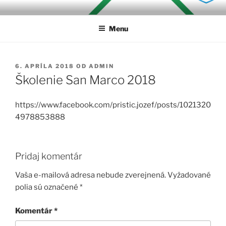
Prejsť
MALIARSTVOPN
na
Menu
obsah
PUBLIKOVANÉ
6. APRÍLA 2018
OD
ADMIN
Školenie San Marco 2018
https://www.facebook.com/pristic.jozef/posts/1021320
4978853888
Pridaj komentár
Vaša e-mailová adresa nebude zverejnená.
Vyžadované
polia sú označené
*
Komentár
*