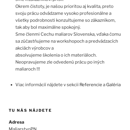
Okrem čistoty, je našou prioritou aj kvalita, preto
svoju prácu odvádzame vysoko profesionálne a
všetky podrobnosti konzultujeme so zákazníkom,
tak aby bol maximálne spokojný.
Sme členmi Cechu maliarov Slovenska, vďaka čomu
sa zúčastňujeme na workshopoch a predvádzacích
akciách výrobcov a
absolvujeme školenia o ich materiáloch.
Neopravujeme zle odvedenú prácu po iných
maliaroch !!!
Viac informácií nájdete v sekcii
Referencie
a
Galéria
TU NÁS NÁJDETE
Adresa
MaliarstvoPN