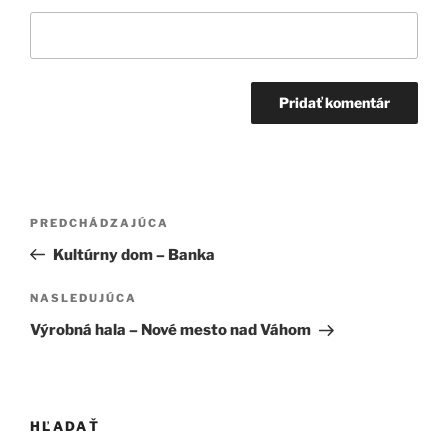
Navigácia
Predchádzajúci
PREDCHÁDZAJÚCA
v
článok
Kultúrny dom – Banka
článku
Ďalší
NASLEDUJÚCA
článok
Výrobná hala – Nové mesto nad Váhom
HĽADAŤ