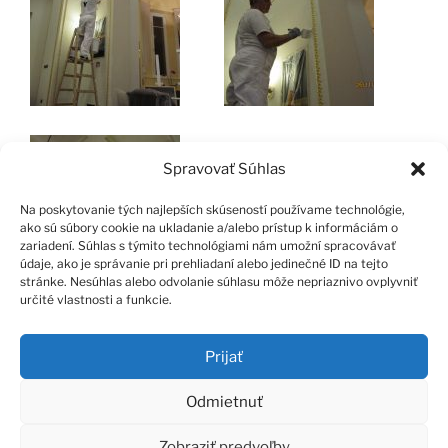
Spravovať Súhlas
Na poskytovanie tých najlepších skúseností používame technológie,
ako sú súbory cookie na ukladanie a/alebo prístup k informáciám o
zariadení. Súhlas s týmito technológiami nám umožní spracovávať
údaje, ako je správanie pri prehliadaní alebo jedinečné ID na tejto
stránke. Nesúhlas alebo odvolanie súhlasu môže nepriaznivo ovplyvniť
určité vlastnosti a funkcie.
Prijať
Facebook
Instagram
E-
Zásady
Odmietnuť
mail
používania
Zobraziť predvoľby