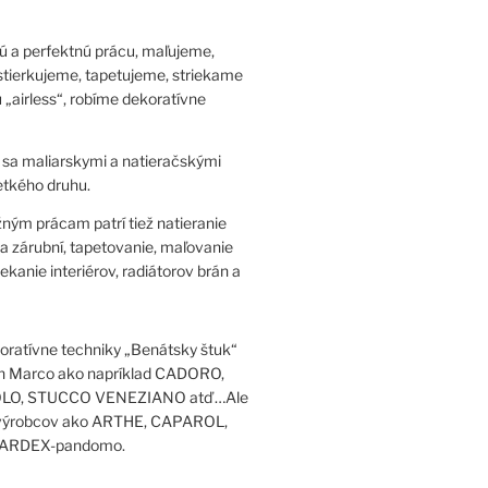
ú a perfektnú prácu, maľujeme,
stierkujeme, tapetujeme, striekame
 „airless“, robíme dekoratívne
sa maliarskymi a natieračskými
tkého druhu.
ným prácam patrí tiež natieranie
 a zárubní, tapetovanie, maľovanie
riekanie interiérov, radiátorov brán a
ratívne techniky „Benátsky štuk“
an Marco ako napríklad CADORO,
O, STUCCO VENEZIANO atď…Ale
h výrobcov ako ARTHE, CAPAROL,
ARDEX-pandomo.