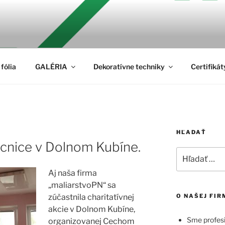
VOPN
fólia
GALÉRIA
Dekoratívne techniky
Certifikát
HĽADAŤ
nice v Dolnom Kubíne.
Hľadať:
Aj naša firma
„maliarstvoPN“ sa
zúčastnila charitatívnej
O NAŠEJ FIR
akcie v Dolnom Kubíne,
Sme profesi
organizovanej Cechom