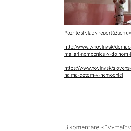
Pozrite si viac v reportážach 
http://www.tvnoviny.sk/domace
maliari-nemocnicu-v-dolnom-k
https://www.noviny.sk/slove
najma-detom-v-nemocnici
3 komentáre k “Vymaľo