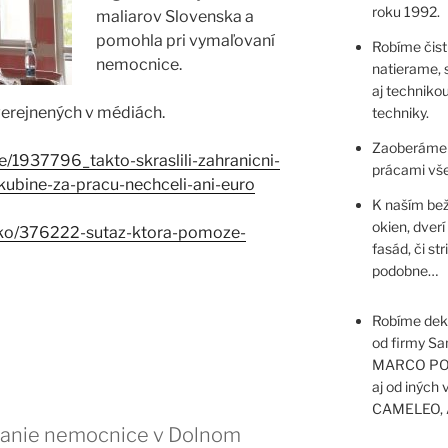
roku 1992.
maliarov Slovenska a
pomohla pri vymaľovaní
Robíme čist
nemocnice.
natierame, 
aj technikou
uverejnených v médiách.
techniky.
Zaoberáme 
/1937796_takto-skraslili-zahranicni-
prácami vše
ubine-za-pracu-nechceli-ani-euro
K naším bež
okien, dverí
nsko/376222-sutaz-ktora-pomoze-
fasád, či st
podobne…
Robíme deko
od firmy S
MARCO POL
aj od inýc
CAMELEO, 
vanie nemocnice v Dolnom