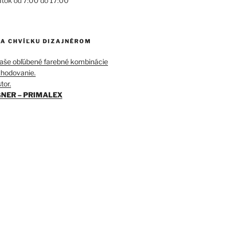
atok od 7:00 do 17:00
NA CHVÍĽKU DIZAJNÉROM
Vaše obľúbené farebné kombinácie
ozhodovanie.
tor.
NER – PRIMALEX