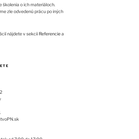
 školenia o ich materiáloch.
me zle odvedenú prácu po iných
cií nájdete v sekcii
Referencie
a
DETE
2
y
1
stvoPN.sk