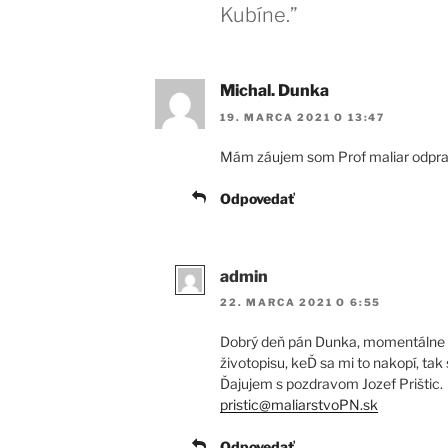
Kubíne.”
Michal. Dunka
19. MARCA 2021 O 13:47
Mám záujem som Prof maliar odpra
Odpovedať
admin
22. MARCA 2021 O 6:55
Dobrý deň pán Dunka, momentálne n
životopisu, keĎ sa mi to nakopí, tak
Ďajujem s pozdravom Jozef Prištic.
pristic@maliarstvoPN.sk
Odpovedať