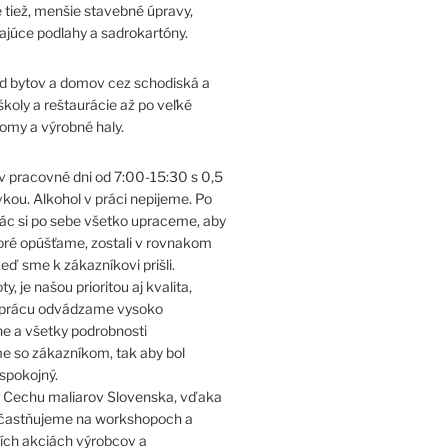
 tiež, menšie stavebné úpravy,
ajúce podlahy a sadrokartóny.
d bytov a domov cez schodiská a
školy a reštaurácie až po veľké
my a výrobné haly.
 pracovné dni od 7:00-15:30 s 0,5
vkou. Alkohol v práci nepijeme. Po
ác si po sebe všetko upraceme, aby
toré opúšťame, zostali v rovnakom
eď sme k zákazníkovi prišli.
y, je našou prioritou aj kvalita,
u prácu odvádzame vysoko
ne a všetky podrobnosti
e so zákazníkom, tak aby bol
spokojný.
 Cechu maliarov Slovenska, vďaka
častňujeme na workshopoch a
ích akciách výrobcov a