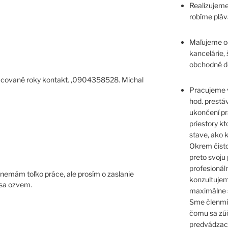
Realizujeme
robíme pláv
Maľujeme o
kancelárie, 
obchodné do
cované roky kontakt. ,0904358528. Michal
Pracujeme v
hod. prestá
ukončení pr
priestory k
stave, ako k
Okrem čistot
preto svoj
profesionál
emám toľko práce, ale prosím o zaslanie
konzultujem
 sa ozvem.
maximálne 
Sme členmi
čomu sa zú
predvádzac