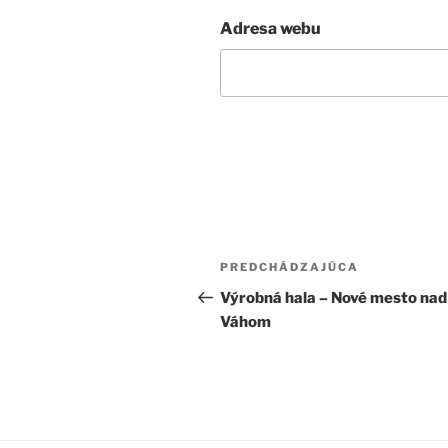
Adresa webu
Navigácia
Predchádzajúci
PREDCHÁDZAJÚCA
v
článok
Výrobná hala – Nové mesto nad
Váhom
článku