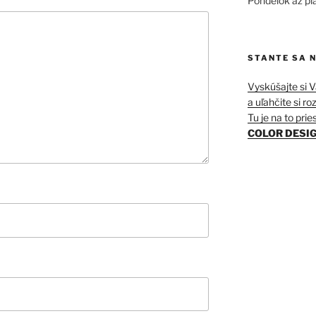
Pondelok až pi
STANTE SA 
Vyskúšajte si 
a uľahčite si r
Tu je na to pries
COLOR DESIG