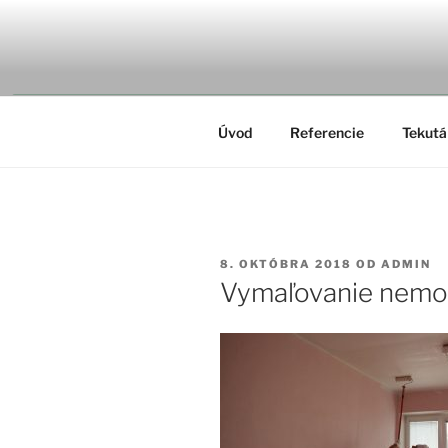
Prejsť
na
MALIARST
obsah
Úvod
Referencie
Tekutá 
PUBLIKOVANÉ
8. OKTÓBRA 2018
OD
ADMIN
Vymaľovanie nemoc