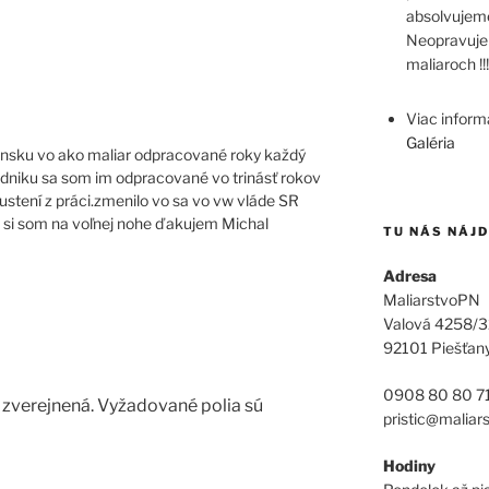
absolvujeme
Neopravuje
maliaroch !!!
Viac informá
Galéria
nsku vo ako maliar odpracované roky každý
odniku sa som im odpracované vo trinásť rokov
ustení z práci.zmenilo vo sa vo vw vláde SR
 si som na voľnej nohe ďakujem Michal
TU NÁS NÁJ
Adresa
MaliarstvoPN
Valová 4258/3
92101 Piešťan
0908 80 80 7
zverejnená.
Vyžadované polia sú
pristic@maliar
Hodiny